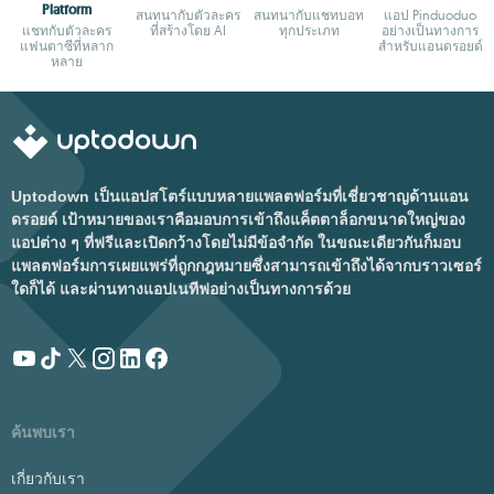
Platform
สนทนากับตัวละคร
สนทนากับแชทบอท
แอป Pinduoduo
แชทกับตัวละคร
ที่สร้างโดย AI
ทุกประเภท
อย่างเป็นทางการ
แฟนตาซีที่หลาก
สำหรับแอนดรอยด์
หลาย
Uptodown เป็นแอปสโตร์แบบหลายแพลตฟอร์มที่เชี่ยวชาญด้านแอน
ดรอยด์ เป้าหมายของเราคือมอบการเข้าถึงแค็ตตาล็อกขนาดใหญ่ของ
แอปต่าง ๆ ที่ฟรีและเปิดกว้างโดยไม่มีข้อจำกัด ในขณะเดียวกันก็มอบ
แพลตฟอร์มการเผยแพร่ที่ถูกกฎหมายซึ่งสามารถเข้าถึงได้จากบราวเซอร์
ใดก็ได้ และผ่านทางแอปเนทีฟอย่างเป็นทางการด้วย
ค้นพบเรา
เกี่ยวกับเรา