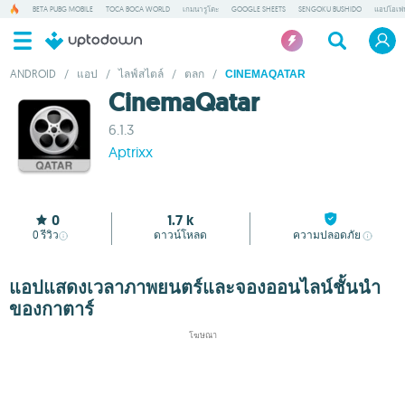
BETA PUBG MOBILE
TOCA BOCA WORLD
เกมนารูโตะ
GOOGLE SHEETS
SENGOKU BUSHIDO
แอปโอเพ่
ANDROID
/
แอป
/
ไลฟ์สไตล์
/
ตลก
/
CINEMAQATAR
CinemaQatar
6.1.3
Aptrixx
0
1.7 k
0
รีวิว
ดาวน์โหลด
ความปลอดภัย
แอปแสดงเวลาภาพยนตร์และจองออนไลน์ชั้นนำ
ของกาตาร์
โฆษณา