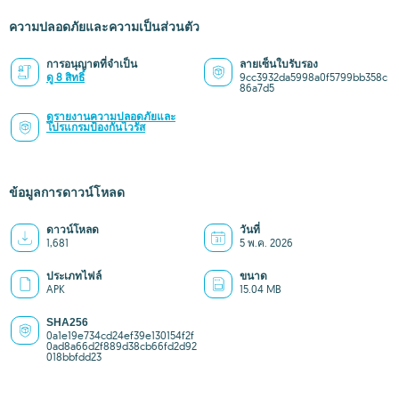
ความปลอดภัยและความเป็นส่วนตัว
การอนุญาตที่จำเป็น
ลายเซ็นใบรับรอง
ดู 8 สิทธิ์
9cc3932da5998a0f5799bb358c
86a7d5
ดูรายงานความปลอดภัยและ
โปรแกรมป้องกันไวรัส
ข้อมูลการดาวน์โหลด
ดาวน์โหลด
วันที่
1,681
5 พ.ค. 2026
ประเภทไฟล์
ขนาด
APK
15.04 MB
SHA256
0a1e19e734cd24ef39e130154f2f
0ad8a66d2f889d38cb66fd2d92
018bbfdd23